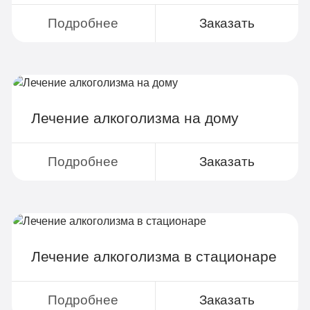
Поддержка родственников
Подробнее
Заказать
4-х разовое питание
Больничный лист
Лечение алкоголизма на дому
Записаться
Подробнее
Заказать
По-домашнему
3 990 руб
2-х местная комната
Лечение алкоголизма в стационаре
Все опции «Бюджетно»
Индивидуальная терапия
Подробнее
Заказать