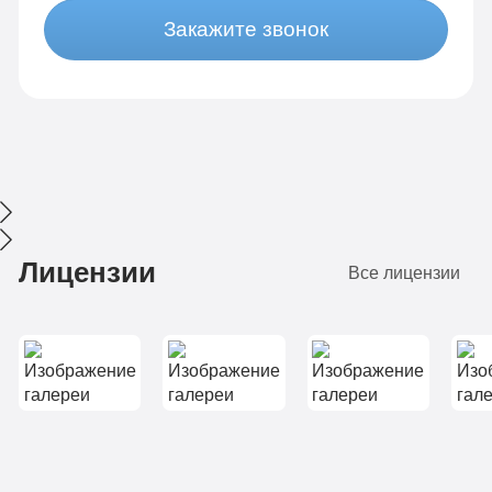
Говорит, такое
Закажите звонок
трепетное
отношение видит
первый раз, хотя
она у нас много где
лежала. Вот уже
пол года прошло, а
сестра ни разу не
притронулась к
алкоголю. Мы вам
очень благодарны
Лицензии
Все лицензии
за ваш труд.