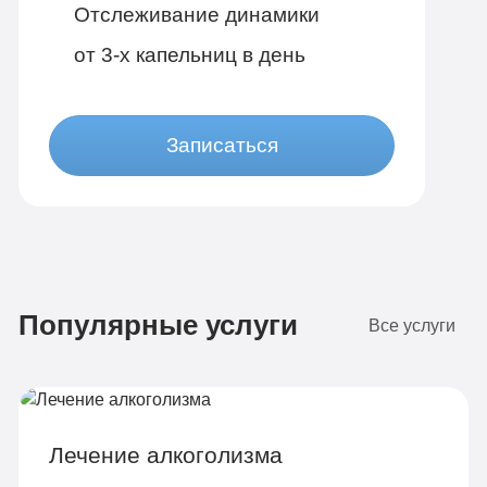
Отслеживание динамики
от 3-х капельниц в день
Записаться
Бюджетно
1 490 руб
Популярные услуги
4-х местная комната
Все услуги
Диагностика
Групповая терапия
Детоксикация
Лечение алкоголизма
Круглосуточное наблюдение