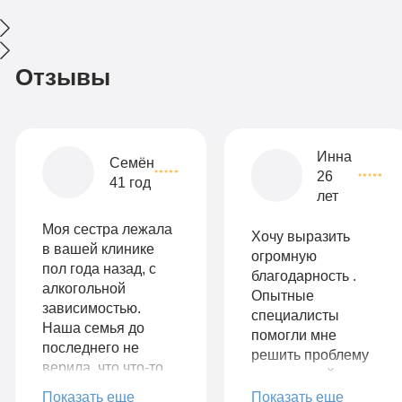
Отзывы
Инна
Семён
26
41 год
лет
Моя сестра лежала
Хочу выразить
в вашей клинике
огромную
пол года назад, с
благодарность .
алкогольной
Опытные
зависимостью.
специалисты
Наша семья до
помогли мне
последнего не
решить проблему
верила, что что-то
алкогольной
уже изменится, но,
зависимости.
Показать еще
Показать еще