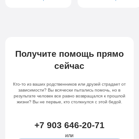
обратившись к вам,
Спасибо вам за
у нас появилась
комфортные
надежда. Привезли
условия и
её мы с сильным
профессиональную
алкогольным
медицинскую
отравлением,
помощь. За то, что
специалисты сразу
смогли донести до
провели комплекс
Получите помощь прямо
меня, что мне
мер, сделали
нужно лечение!
детоксикацию и
сейчас
назначили лечение.
Сестре, да и нам,
конечно же,
Кто-то из ваших родственников или друзей страдает от
зависимости? Вы всячески пытались помочь, но в
понравился
результате человек все равно возвращался к прошлой
комплексный
жизни? Вы не первые, кто столкнулся с этой бедой.
подход к проблеме.
Сестра очень
довольна
+7 903 646-20-71
условиями
пребывания в
или
стационаре.