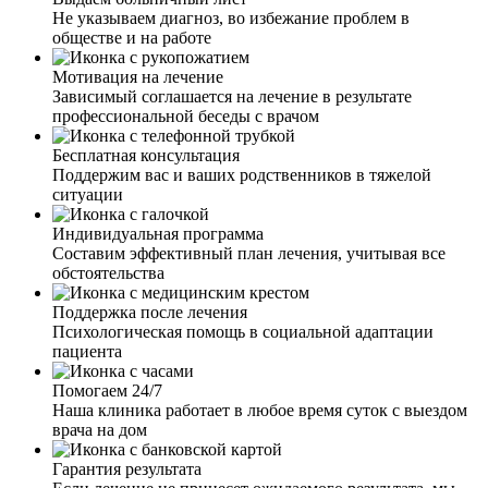
Не указываем диагноз, во избежание проблем в
обществе и на работе
Сложно писать весь тот кошмар, который нам с
супругом пришлось пережить. Наш сын стал плотно
Мотивация на лечение
употреблять алкоголь, забросил учебу, пропал интерес к
Зависимый соглашается на лечение в результате
тренировкам. Усугубило ситуацию и расставание с
профессиональной беседы с врачом
девушкой. Два месяца назад моя подруга посоветовала
обратиться к вам. Мы с мужем решили, что надо
Бесплатная консультация
попробовать, и позвонили вам. В течение короткого
Поддержим вас и ваших родственников в тяжелой
времени приехали ваши специалисты, провели беседу с
ситуации
сыном и предложили различные способы лечения. Сын
решил не только отказаться от употребления дома, а
Индивидуальная программа
лечь в клинику. Приехав уже к вам, были взяты все
Составим эффективный план лечения, учитывая все
анализы у сына и составлен индивидуальный план
обстоятельства
лечения. Сын вот уже полтора месяца не пьет и хочет
возобновить свои тренировки в спорте.
Поддержка после лечения
Психологическая помощь в социальной адаптации
Каждый мой запой переносился все тяжелее и тяжелее.
пациента
Огромное спасибо вашей бригаде, приехали в течение
часа. Поставили капельницу и через несколько часов
Помогаем 24/7
мне стало лучше, порекомендовали провести процедуру
Наша клиника работает в любое время суток с выездом
на следующий день, так как интоксикация была
врача на дом
большая. На следующий день мне позвонили и
уточнили мое состояние, подтвердили время выезда.
Гарантия результата
Бригада также приехала быстро. Снова была проведена