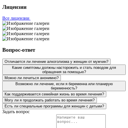
очень довольна условиями пребывания в стационаре.
Говорит, такое трепетное отношение видит первый раз,
Лицензии
хотя она у нас много где лежала. Вот уже пол года
прошло, а сестра ни разу не притронулась к алкоголю.
Все лицензии
Мы вам очень благодарны за ваш труд.
Хочу выразить огромную благодарность . Опытные
специалисты помогли мне решить проблему
алкогольной зависимости. Спасибо вам за комфортные
Вопрос-ответ
условия и профессиональную медицинскую помощь. За
то, что смогли донести до меня, что мне нужно лечение!
Отличается ли лечение алкоголизма у женщин от мужчин?
Какие симптомы должны насторожить и стать поводом для
обращения за помощью?
Можно ли лечиться анонимно?
Возможно ли лечение, если я беременна или планирую
беременность?
Как поддерживается семейная жизнь во время лечения?
Могу ли я продолжать работать во время лечения?
Есть ли специальные программы для женщин с детьми?
Задать вопрос
Я привёз мать в вашу клинику больше года назад. От
алкоголя у неё начались проблемы с сосудами, очень
сильно отекало все тело. Мать сразу направили на