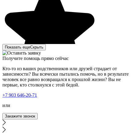
Показать еще
Скрыть
Получите помощь прямо сейчас
Кто-то из ваших родственников или друзей страдает от
зависимости? Вы всячески пытались помочь, но в результате
человек все равно возвращался к прошлой жизни? Вы не
первые, кто столкнулся с этой бедой.
Моя сестра лежала в вашей клинике пол года назад, с
+7 903 646-20-71
алкогольной зависимостью. Наша семья до последнего
не верила, что что-то уже изменится, но, обратившись к
или
вам, у нас появилась надежда. Привезли её мы с
сильным алкогольным отравлением, специалисты сразу
Закажите звонок
провели комплекс мер, сделали детоксикацию и
назначили лечение. Сестре, да и нам, конечно же,
понравился комплексный подход к проблеме. Сестра