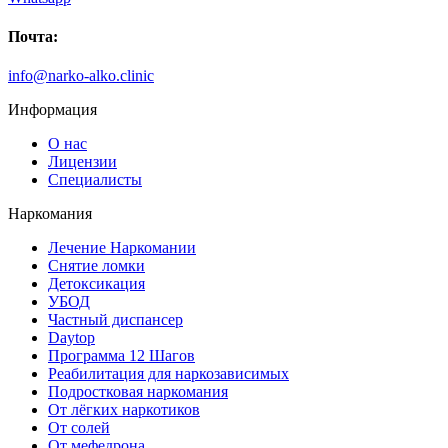
Почта:
info@narko-alko.clinic
Информация
О нас
Лицензии
Специалисты
Наркомания
Лечение Наркомании
Снятие ломки
Детоксикация
УБОД
Частный диспансер
Daytop
Программа 12 Шагов
Реабилитация для наркозависимых
Подростковая наркомания
От лёгких наркотиков
От солей
От мефедрона