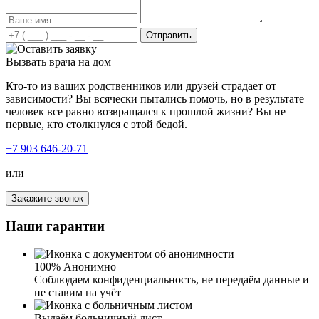
детоксикацию. Для алкоголика со стажем около 10 лет
это очень важно, чтобы привели в чувство организм.
После курса детоксикации, проводилась работа с
Отправить
психологом, различные групповые занятия. Благодарен
вашим специалистам за проделанную работу. Все это
Вызвать врача на дом
время могу наблюдать, как жизнь матери обретает
новые возможности и трезвую жизнь. В ней будто
Кто-то из ваших родственников или друзей страдает от
заново интерес к жизни проснулся.
зависимости? Вы всячески пытались помочь, но в результате
человек все равно возвращался к прошлой жизни? Вы не
первые, кто столкнулся с этой бедой.
+7 903 646-20-71
Я благодарна вашей клинике за лечение от алкоголизма
у мужа. Спиртное муж не употребляет уже около года.
или
Именно здесь специалисты нашли правильный подход к
супругу и смогли убедить его пройти лечение.
Закажите звонок
Благодаря вам у нас такой отличный результат и знания,
как нам, близким людям, вести себя в подобных
Наши гарантии
ситуациях. Спасибо вам огромное.
100% Анонимно
Соблюдаем конфиденциальность, не передаём данные и
не ставим на учёт
Выдаём больничный лист