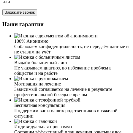
или
алкогольной зависимости. Спасибо вам за комфортные
условия и профессиональную медицинскую помощь. За
Закажите звонок
то, что смогли донести до меня, что мне нужно лечение!
Наши гарантии
100% Анонимно
Соблюдаем конфиденциальность, не передаём данные и
не ставим на учёт
Выдаём больничный лист
Не указываем диагноз, во избежание проблем в
Я благодарна вашей клинике за лечение от алкоголизма
обществе и на работе
у мужа. Спиртное муж не употребляет уже около года.
Именно здесь специалисты нашли правильный подход к
Мотивация на лечение
супругу и смогли убедить его пройти лечение.
Зависимый соглашается на лечение в результате
Благодаря вам у нас такой отличный результат и знания,
профессиональной беседы с врачом
как нам, близким людям, вести себя в подобных
ситуациях. Спасибо вам огромное.
Бесплатная консультация
Поддержим вас и ваших родственников в тяжелой
ситуации
Индивидуальная программа
Составим эффективный план лечения, учитывая все