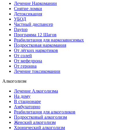
Лечение Наркомании
Снятие ломки
Детоксикация
УБОД
Частный диспансер
Daytop
Программа 12 Шагов
Реабилитация для наркозависимых
Подростковая наркомания
От лёгких наркотиков
От солей
От мефедрона
От героина
Лечение токсикомании
Алкоголизм
Лечение Алкоголизма
На дому
В стационаре
Амбулаторно
Реабилитация для алкоголиков
Подростковый алкоголизм
Женский алкоголизм
Хронический алкоголизм