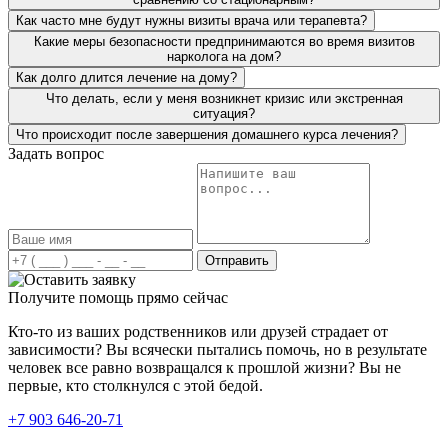
понравился комплексный подход к проблеме. Сестра
Как часто мне будут нужны визиты врача или терапевта?
очень довольна условиями пребывания в стационаре.
Говорит, такое трепетное отношение видит первый раз,
Какие меры безопасности предпринимаются во время визитов
нарколога на дом?
хотя она у нас много где лежала. Вот уже пол года
прошло, а сестра ни разу не притронулась к алкоголю.
Как долго длится лечение на дому?
Мы вам очень благодарны за ваш труд.
Что делать, если у меня возникнет кризис или экстренная
ситуация?
Что происходит после завершения домашнего курса лечения?
Сложно писать весь тот кошмар, который нам с
Задать вопрос
супругом пришлось пережить. Наш сын стал плотно
употреблять алкоголь, забросил учебу, пропал интерес к
тренировкам. Усугубило ситуацию и расставание с
девушкой. Два месяца назад моя подруга посоветовала
обратиться к вам. Мы с мужем решили, что надо
попробовать, и позвонили вам. В течение короткого
Отправить
времени приехали ваши специалисты, провели беседу с
сыном и предложили различные способы лечения. Сын
Получите помощь прямо сейчас
решил не только отказаться от употребления дома, а
лечь в клинику. Приехав уже к вам, были взяты все
Кто-то из ваших родственников или друзей страдает от
анализы у сына и составлен индивидуальный план
зависимости? Вы всячески пытались помочь, но в результате
лечения. Сын вот уже полтора месяца не пьет и хочет
человек все равно возвращался к прошлой жизни? Вы не
возобновить свои тренировки в спорте.
первые, кто столкнулся с этой бедой.
+7 903 646-20-71
Хочу выразить огромную благодарность . Опытные
специалисты помогли мне решить проблему