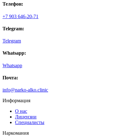
Телефон:
сделав ЭКГ, начали устанавливать капельницу. Провели
усиленную терапию по детоксикации и дали все
рекомендации. Провели психологическую беседу с
+7 903 646-20-71
отцом. Благодаря вашей оперативности и компетенции
специалистов, отец выкарабкался и решил поработать с
Telegram:
психологом.
Telegram
Whatsapp:
Whatsapp
Почта:
info@narko-alko.clinic
Информация
О нас
Лицензии
Специалисты
Наркомания