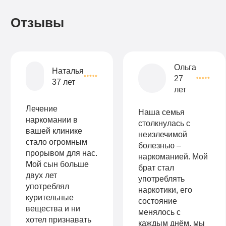
Записаться
Записаться
Записаться
Отзывы
Записаться
Записаться
Записаться
Ольга
Наталья
27
37 лет
лет
Лечение
Наша семья
наркомании в
столкнулась с
вашей клинике
неизлечимой
стало огромным
болезнью –
прорывом для нас.
наркоманией. Мой
Мой сын больше
брат стал
двух лет
употреблять
употреблял
наркотики, его
курительные
состояние
вещества и ни
менялось с
хотел признавать
каждым днём, мы