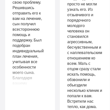
свою проблему.
просто не могли
Решившись
узнать его. Из
отправить его к
отзывчивого и
вам на лечение,
порядочного
сын получил
молодого
всестороннюю
человека он
помощь и
становился
поддержку. Был
агрессивным,
подобран
бесчувственным и
индивидуальный
с наплевательским
план лечения,
отношением ко
учитывая все
всем. Мать с
особенности
отцом сразу стали
моего сына.
искать помощь,
Благодаря
обзвонили и
вашему
объездили
профессионализму,
несколько клиник и
сын трезвый и
попали к вам.
полон сил менять
Встретили нас
свою жизнь
тепло, как дома.