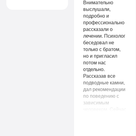
дальше.
Внимательно
выслушали,
подробно и
профессионально
рассказали о
лечении. Психолог
беседовал не
только с братом,
но и пригласил
потом нас
отдельно.
Рассказав все
подводные камни,
дал рекомендации
по поведению с
зависимым
человеком. Сейчас
наша семья с
надеждой и верой
смотрит в