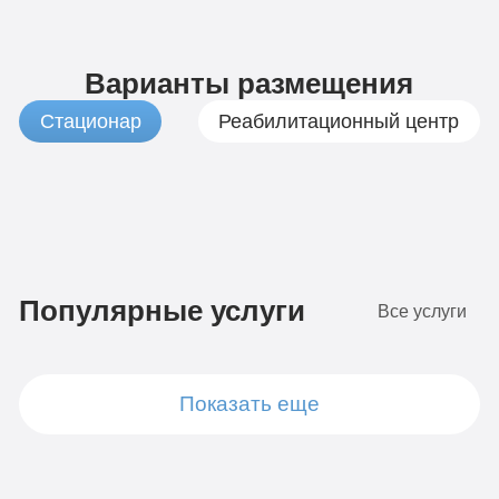
Варианты размещения
Стационар
Реабилитационный центр
1
Бюджетно
490
Популярные услуги
Все услуги
руб
4-х
местная
7
комната
Показать еще
Стандарт
490
Диагностика
руб
Групповая
4-х местная