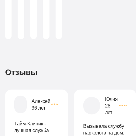
по
Больничный
химической
Записаться
зависимости
лист
(консультант-
аддиктолог)
Записаться
3
По-
990
домашнему
руб
2-х
Отзывы
местная
комната
Все
Юлия
Алексей
28
опции
36 лет
лет
9
«Бюджетно»
Оптимальный
990
Тайм-Клиник -
Вызывала службу
Индивидуальная
руб
лучшая служба
нарколога на дом.