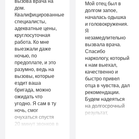
вызова врача на
Мой отец был в
2-х местная
терапия
дом.
долгом запое,
палата
Квалифицированные
Работа
началась одышка
специалисты,
Все
и головокружения.
с
адекватные цены,
Я
опции
круглосуточная
незамедлительно
психологом
работа. Ко мне
вызвала врача.
«Стандарт»
выезжали даже
Усиленная
Спасибо
ночью, по
Индивидуальная
наркологу, который
детоксикация
предоплате, и это
к нам выехал,
терапия
разумно, ведь на
качественно и
Гарантия
вызовы, которые
быстро привел
Усиленная
ездит ваша
длительной
отца в чувства, дал
бригада, можно
детоксикация
рекомендации.
ремиссии
ожидать что
Будем надеяться
Гарантия
угодно. Я сам в ту
на долгосрочный
Личный
ночь, смог
результат,
длительной
очухаться спустя
санузел
подумываем о
20 минут звонков в
ремиссии
прохождении
Больничный
домофон. Бригада
курса
Личный
не уезжала, а