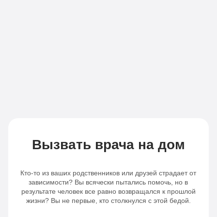
Все
«По-
опции
домашнему»
«Оптимальный»
Личный
Личный
врач
врач
Бесплатная
Бесплатная
транспортировка
транспортировка
Индивидуальное
Индивидуальное
питание
Вызвать врача на дом
питание
Сбор
Сбор
анализов
Кто-то из ваших родственников или друзей страдает от
анализов
Отслеживание
зависимости? Вы всячески пытались помочь, но в
результате человек все равно возвращался к прошлой
Отслеживание
динамики
жизни? Вы не первые, кто столкнулся с этой бедой.