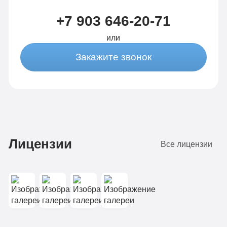
динамики
от 3-х
+7 903 646-20-71
от 3-х
капельниц
капельниц
в
или
в день
день
Закажите звонок
Записаться
Записаться
Лицензии
Все лицензии